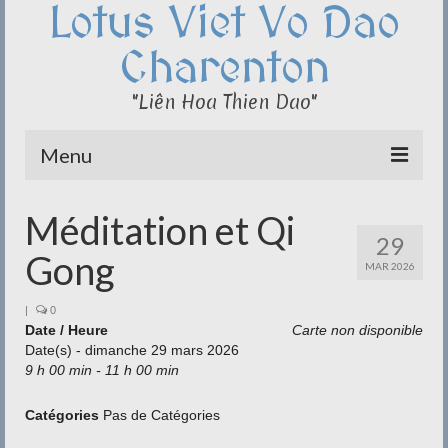
Lotus Viet Vo Dao
Charenton
"Liên Hoa Thien Dao"
Menu
Le Club du Lotus
Méditation et Qi
29
Qi Cong – Taï Chi
Gong
MAR 2026
Disciplines
|
0
Date / Heure
Carte non disponible
Méditation
Date(s) - dimanche 29 mars 2026
9 h 00 min - 11 h 00 min
Documentation
Liens
Catégories
Pas de Catégories