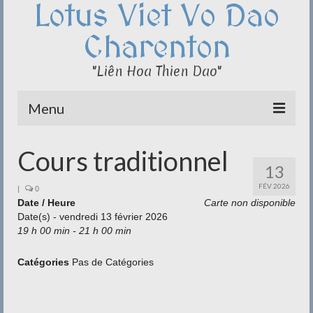
Lotus Viet Vo Dao
Charenton
"Liên Hoa Thien Dao"
Menu
Le Club du Lotus
Cours traditionnel
13
Qi Cong – Taï Chi
FÉV 2026
|
0
Date / Heure
Disciplines
Carte non disponible
Date(s) - vendredi 13 février 2026
19 h 00 min - 21 h 00 min
Méditation
Documentation
Catégories
Pas de Catégories
Liens