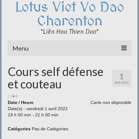
Lotus Viet Vo Dao
Charenton
"Liên Hoa Thien Dao"
Menu
Le Club du Lotus
Cours self défense
1
Qi Cong – Taï Chi
et couteau
AVR 2022
Disciplines
|
0
Date / Heure
Carte non disponible
Méditation
Date(s) - vendredi 1 avril 2022
19 h 00 min - 21 h 00 min
Documentation
Liens
Catégories
Pas de Catégories