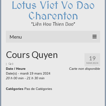
Lotus Viet Vo Dao
Charenton
"Liên Hoa Thien Dao"
Menu
Le Club du Lotus
Cours Quyen
19
Qi Cong – Taï Chi
MAR 2024
|
0
Date / Heure
Disciplines
Carte non disponible
Date(s) - mardi 19 mars 2024
20 h 00 min - 21 h 30 min
Méditation
Documentation
Catégories
Pas de Catégories
Liens