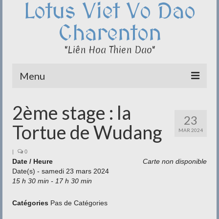
Lotus Viet Vo Dao
Charenton
"Liên Hoa Thien Dao"
Menu
Le Club du Lotus
2ème stage : la
23
Qi Cong – Taï Chi
Tortue de Wudang
MAR 2024
Disciplines
|
0
Date / Heure
Carte non disponible
Méditation
Date(s) - samedi 23 mars 2024
15 h 30 min - 17 h 30 min
Documentation
Liens
Catégories
Pas de Catégories