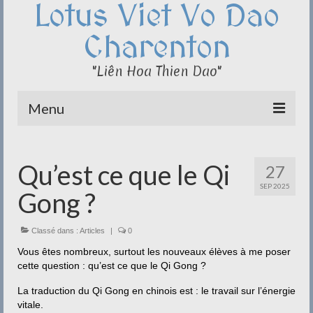
Lotus Viet Vo Dao
Charenton
"Liên Hoa Thien Dao"
Menu
Le Club du Lotus
Qu’est ce que le Qi
27
Qi Cong – Taï Chi
SEP 2025
Gong ?
Disciplines
Méditation
Classé dans :
Articles
|
0
Vous êtes nombreux, surtout les nouveaux élèves à me poser
Documentation
cette question : qu’est ce que le Qi Gong ?
Liens
La traduction du Qi Gong en chinois est : le travail sur l’énergie
vitale.