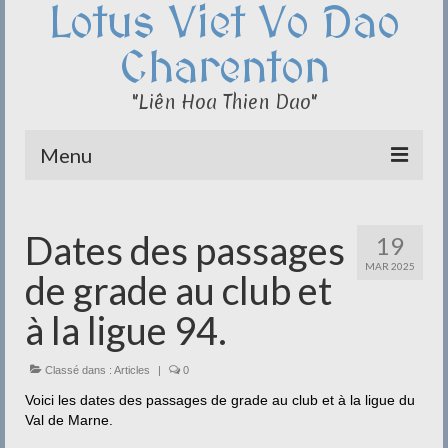
Lotus Viet Vo Dao
Charenton
"Liên Hoa Thien Dao"
Menu
Le Club du Lotus
Dates des passages
19
Qi Cong – Taï Chi
MAR 2025
de grade au club et
Disciplines
à la ligue 94.
Méditation
Classé dans :
Documentation
Articles
|
0
Voici les dates des passages de grade au club et à la ligue du
Liens
Val de Marne.