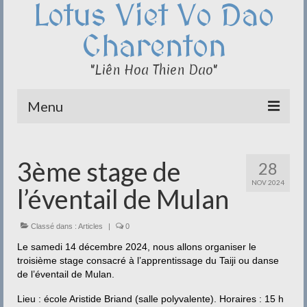
Lotus Viet Vo Dao
Charenton
"Liên Hoa Thien Dao"
Menu
Le Club du Lotus
3ème stage de
28
Qi Cong – Taï Chi
NOV 2024
l’éventail de Mulan
Disciplines
Méditation
Classé dans :
Articles
|
0
Le samedi 14 décembre 2024, nous allons organiser le
Documentation
troisième stage consacré à l’apprentissage du Taiji ou danse
de l’éventail de Mulan.
Liens
Lieu : école Aristide Briand (salle polyvalente). Horaires : 15 h