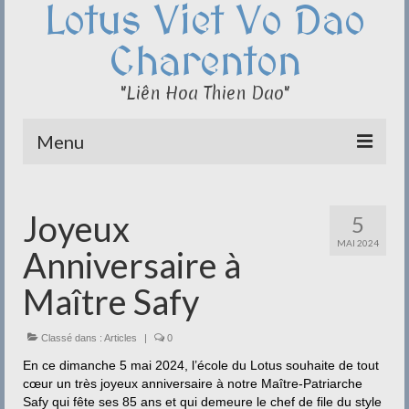
Lotus Viet Vo Dao
Charenton
"Liên Hoa Thien Dao"
Menu
Le Club du Lotus
Joyeux
5
Qi Cong – Taï Chi
MAI 2024
Anniversaire à
Disciplines
Maître Safy
Méditation
Classé dans :
Documentation
Articles
|
0
En ce dimanche 5 mai 2024, l’école du Lotus souhaite de tout
Liens
cœur un très joyeux anniversaire à notre Maître-Patriarche
Safy qui fête ses 85 ans et qui demeure le chef de file du style