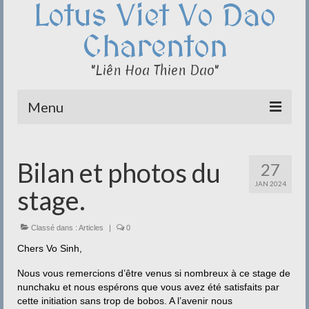
Lotus Viet Vo Dao
Charenton
"Liên Hoa Thien Dao"
Menu
Le Club du Lotus
Bilan et photos du
27
Qi Cong – Taï Chi
JAN 2024
stage.
Disciplines
Méditation
Classé dans :
Articles
|
0
Chers Vo Sinh,
Documentation
Nous vous remercions d’être venus si nombreux à ce stage de
Liens
nunchaku et nous espérons que vous avez été satisfaits par
cette initiation sans trop de bobos. A l’avenir nous