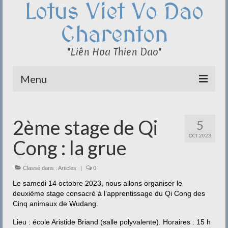
Lotus Viet Vo Dao
Charenton
"Liên Hoa Thien Dao"
Menu
Le Club du Lotus
2ème stage de Qi
5
Qi Cong – Taï Chi
OCT 2023
Cong : la grue
Disciplines
Méditation
Classé dans :
Articles
|
0
Le samedi 14 octobre 2023, nous allons organiser le
Documentation
deuxième stage consacré à l’apprentissage du Qi Cong des
Cinq animaux de Wudang.
Liens
Lieu : école Aristide Briand (salle polyvalente). Horaires : 15 h