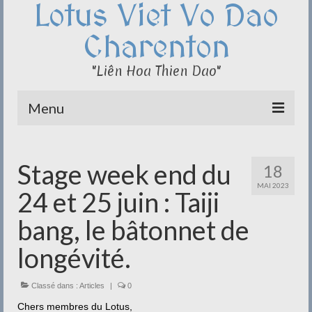
Lotus Viet Vo Dao
Charenton
"Liên Hoa Thien Dao"
Menu
Le Club du Lotus
Stage week end du
18
Qi Cong – Taï Chi
MAI 2023
24 et 25 juin : Taiji
Disciplines
bang, le bâtonnet de
Méditation
longévité.
Documentation
Classé dans :
Articles
|
0
Liens
Chers membres du Lotus,