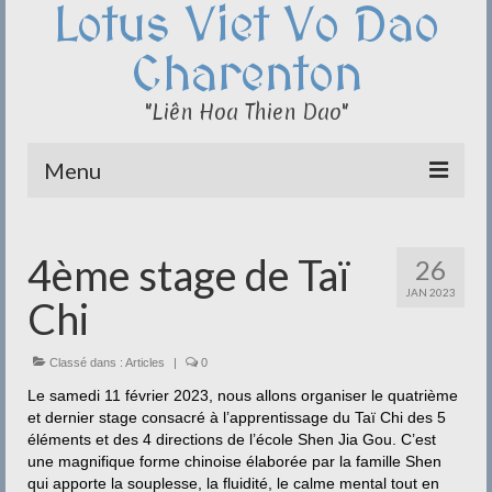
Lotus Viet Vo Dao
Charenton
"Liên Hoa Thien Dao"
Menu
Le Club du Lotus
4ème stage de Taï
26
Qi Cong – Taï Chi
JAN 2023
Chi
Disciplines
Méditation
Classé dans :
Articles
|
0
Le samedi 11 février 2023, nous allons organiser le quatrième
Documentation
et dernier stage consacré à l’apprentissage du Taï Chi des 5
éléments et des 4 directions de l’école Shen Jia Gou. C’est
Liens
une magnifique forme chinoise élaborée par la famille Shen
qui apporte la souplesse, la fluidité, le calme mental tout en