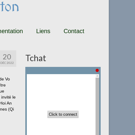
ton
entation
Liens
Contact
20
Tchat
DÉC 2022
 de Vo
tre
gue
nvité le
Hoi An
rnes (Qi