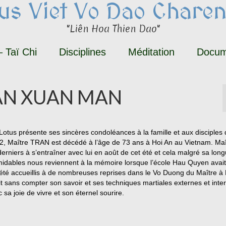
tus Viet Vo Dao Charen
"Liên Hoa Thien Dao"
 Taï Chi
Disciplines
Méditation
Docum
RAN XUAN MAN
 Lotus présente ses sincères condoléances à la famille et aux disciples
 Maître TRAN est décédé à l’âge de 73 ans à Hoi An au Vietnam. Maî
rniers à s’entraîner avec lui en août de cet été et cela malgré sa lon
dables nous reviennent à la mémoire lorsque l’école Hau Quyen avait i
té accueillis à de nombreuses reprises dans le Vo Duong du Maître à 
 sans compter son savoir et ses techniques martiales externes et inte
 sa joie de vivre et son éternel sourire.