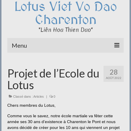
Lotus Viet Vo Dao
Charenton
"Liên Hoa Thien Dao"
Menu
Le Club du Lotus
Projet de l’Ecole du
28
Qi Cong – Taï Chi
AOÛT 2022
Lotus
Disciplines
Méditation
Classé dans :
Articles
|
0
Chers membres du Lotus,
Documentation
Comme vous le savez, notre école martiale va fêter cette
Liens
année ses 30 ans d’existence à Charenton le Pont et nous
avons décidé de créer pour les 10 ans qui viennent un projet