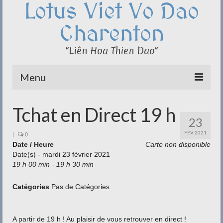
Lotus Viet Vo Dao
Charenton
"Liên Hoa Thien Dao"
Menu
Le Club du Lotus
Tchat en Direct 19 h
23
Qi Cong – Taï Chi
FÉV 2021
|
0
Date / Heure
Disciplines
Carte non disponible
Date(s) - mardi 23 février 2021
19 h 00 min - 19 h 30 min
Méditation
Documentation
Catégories
Pas de Catégories
Liens
A partir de 19 h ! Au plaisir de vous retrouver en direct !