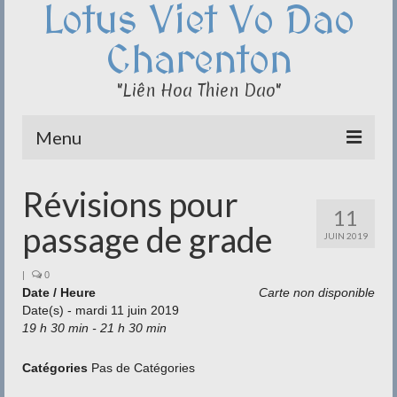
Lotus Viet Vo Dao
Charenton
"Liên Hoa Thien Dao"
Menu
Le Club du Lotus
Révisions pour
11
Qi Cong – Taï Chi
passage de grade
JUIN 2019
Disciplines
|
0
Date / Heure
Carte non disponible
Méditation
Date(s) - mardi 11 juin 2019
19 h 30 min - 21 h 30 min
Documentation
Liens
Catégories
Pas de Catégories