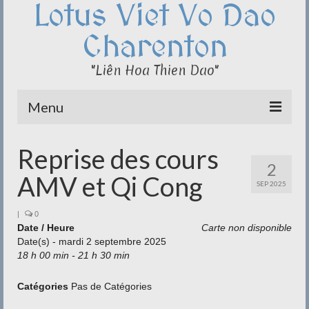
Lotus Viet Vo Dao
Charenton
"Liên Hoa Thien Dao"
Menu
Le Club du Lotus
Reprise des cours
2
Qi Cong – Taï Chi
AMV et Qi Cong
SEP 2025
Disciplines
|
0
Date / Heure
Carte non disponible
Méditation
Date(s) - mardi 2 septembre 2025
18 h 00 min - 21 h 30 min
Documentation
Liens
Catégories
Pas de Catégories