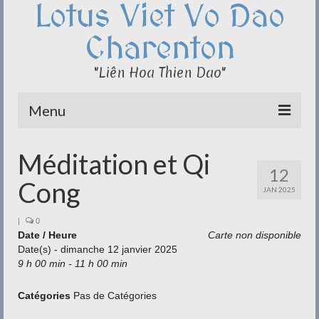
Lotus Viet Vo Dao
Charenton
"Liên Hoa Thien Dao"
Menu
Le Club du Lotus
Méditation et Qi
12
Qi Cong – Taï Chi
Cong
JAN 2025
Disciplines
|
0
Date / Heure
Carte non disponible
Méditation
Date(s) - dimanche 12 janvier 2025
9 h 00 min - 11 h 00 min
Documentation
Liens
Catégories
Pas de Catégories