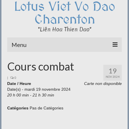
Lotus Viet Vo Dao
Charenton
"Liên Hoa Thien Dao"
Menu
Le Club du Lotus
Cours combat
19
Qi Cong – Taï Chi
NOV 2024
|
0
Date / Heure
Disciplines
Carte non disponible
Date(s) - mardi 19 novembre 2024
20 h 00 min - 21 h 30 min
Méditation
Documentation
Catégories
Pas de Catégories
Liens