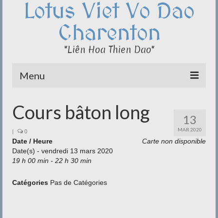
Lotus Viet Vo Dao
Charenton
"Liên Hoa Thien Dao"
Menu
Le Club du Lotus
Cours bâton long
13
Qi Cong – Taï Chi
MAR 2020
|
0
Date / Heure
Disciplines
Carte non disponible
Date(s) - vendredi 13 mars 2020
19 h 00 min - 22 h 30 min
Méditation
Documentation
Catégories
Pas de Catégories
Liens