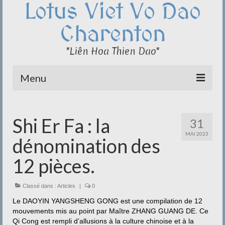
Lotus Viet Vo Dao
Charenton
"Liên Hoa Thien Dao"
Menu
Le Club du Lotus
Shi Er Fa : la
31
Qi Cong – Taï Chi
MAI 2023
dénomination des
Disciplines
12 pièces.
Méditation
Classé dans :
Documentation
Articles
|
0
Le DAOYIN YANGSHENG GONG est une compilation de 12
Liens
mouvements mis au point par Maître ZHANG GUANG DE. Ce
Qi Cong est rempli d’allusions à la culture chinoise et à la