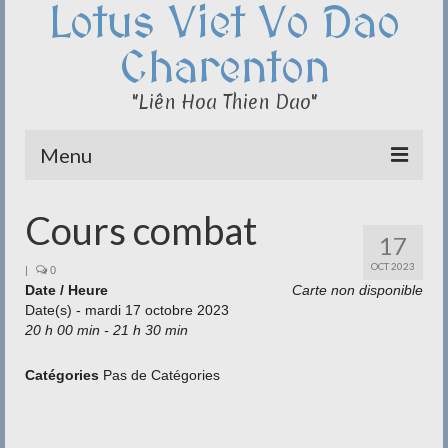
Lotus Viet Vo Dao
Charenton
"Liên Hoa Thien Dao"
Menu
Le Club du Lotus
Cours combat
17
Qi Cong – Taï Chi
OCT 2023
|
0
Date / Heure
Disciplines
Carte non disponible
Date(s) - mardi 17 octobre 2023
20 h 00 min - 21 h 30 min
Méditation
Documentation
Catégories
Pas de Catégories
Liens