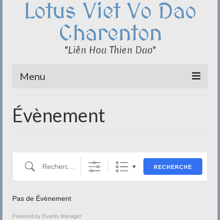
Lotus Viet Vo Dao
Charenton
"Liên Hoa Thien Dao"
Menu
Le Club du Lotus
Évènement
Qi Cong – Taï Chi
Disciplines
Recherche
Méditation
RECHERCHE
Documentation
Pas de Évènement
Liens
Powered by
Events Manager