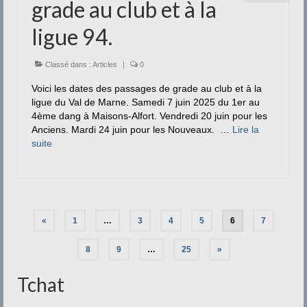
grade au club et à la
ligue 94.
Classé dans :
Articles
|
0
Voici les dates des passages de grade au club et à la
ligue du Val de Marne. Samedi 7 juin 2025 du 1er au
4ème dang à Maisons-Alfort. Vendredi 20 juin pour les
Anciens. Mardi 24 juin pour les Nouveaux. …
Lire la
suite­­
Pagination
«
1
…
3
4
5
6
7
des
8
9
…
25
»
publications
Tchat