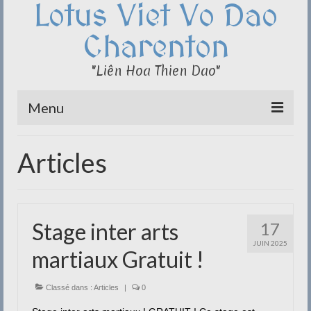
Lotus Viet Vo Dao
Charenton
"Liên Hoa Thien Dao"
Menu
Le Club du Lotus
Articles
Qi Cong – Taï Chi
Disciplines
Stage inter arts
17
Méditation
JUIN 2025
martiaux Gratuit !
Documentation
Liens
Classé dans :
Articles
|
0