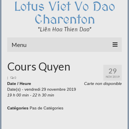
Lotus Viet Vo Dao
Charenton
"Liên Hoa Thien Dao"
Menu
Le Club du Lotus
Cours Quyen
29
Qi Cong – Taï Chi
NOV 2019
|
0
Date / Heure
Disciplines
Carte non disponible
Date(s) - vendredi 29 novembre 2019
19 h 00 min - 22 h 30 min
Méditation
Documentation
Catégories
Pas de Catégories
Liens