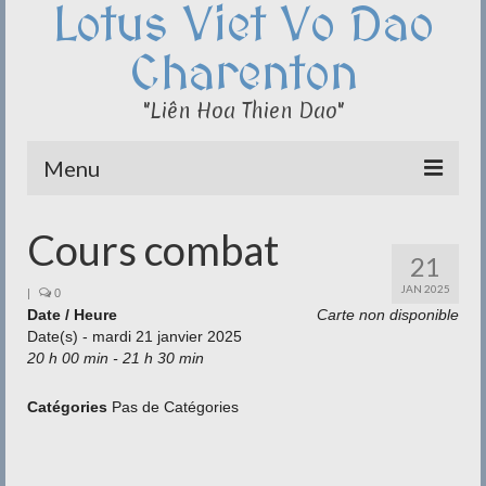
Lotus Viet Vo Dao
Charenton
"Liên Hoa Thien Dao"
Menu
Le Club du Lotus
Cours combat
21
Qi Cong – Taï Chi
JAN 2025
|
0
Date / Heure
Disciplines
Carte non disponible
Date(s) - mardi 21 janvier 2025
20 h 00 min - 21 h 30 min
Méditation
Documentation
Catégories
Pas de Catégories
Liens