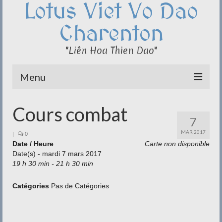
Lotus Viet Vo Dao
Charenton
"Liên Hoa Thien Dao"
Menu
Le Club du Lotus
Cours combat
7
Qi Cong – Taï Chi
MAR 2017
|
0
Date / Heure
Disciplines
Carte non disponible
Date(s) - mardi 7 mars 2017
19 h 30 min - 21 h 30 min
Méditation
Documentation
Catégories
Pas de Catégories
Liens