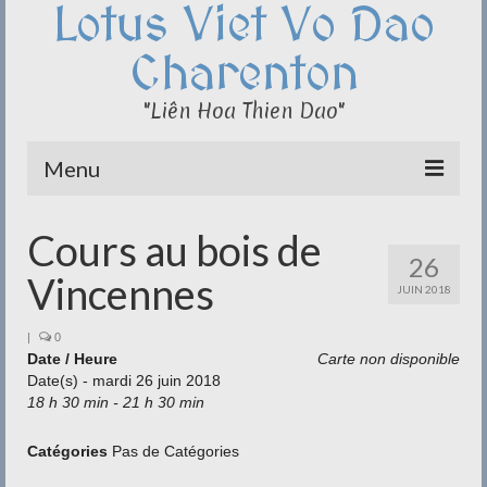
Lotus Viet Vo Dao
Charenton
"Liên Hoa Thien Dao"
Menu
Le Club du Lotus
Cours au bois de
26
Qi Cong – Taï Chi
Vincennes
JUIN 2018
Disciplines
|
0
Date / Heure
Carte non disponible
Méditation
Date(s) - mardi 26 juin 2018
18 h 30 min - 21 h 30 min
Documentation
Liens
Catégories
Pas de Catégories