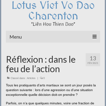
Lotus Viet Vo Dao
Charenton
"Liên Hoa Thien Dao"
Menu
Le Club du Lotus
Réflexion : dans le
13
Qi Cong – Taï Chi
FÉV 2021
feu de l’action
Disciplines
Méditation
Classé dans :
Articles
|
0
Tous les pratiquants d’arts martiaux se sont un jour posés la
Documentation
question suivante : lors d’une agression ou d’une situation
exceptionnelle quelle décision doit-on prendre ?
Liens
Parfois, on n’a que quelques minutes, voire une fraction de